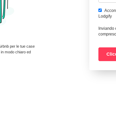
Accons
Lodgify
Inviando 
compreso 
Airbnb per le tue case
i in modo chiaro ed