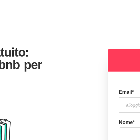
tuito:
rbnb per
Email
*
Nome
*