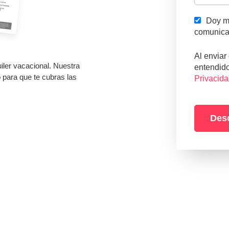
Doy mi
comunica
Al enviar
uiler vacacional. Nuestra
entendido
io para que te cubras las
Privacid