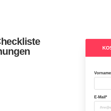
eckliste
KO
nungen
Vorname
E-Mail
*